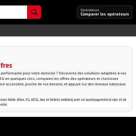
Opérateurs
Comparer les opérateurs
ffres
et performante pour votre domicile ? Découvrez des solutions adaptées à vos
ou 5G en quelques clics, comparez les offres des opérateurs et choisissez
vice accessible, proche de vos besoins, et appuyé sur des réseaux nationaux
n fiable (fibre, 5G, ADSL, box et forfaits mobiles), avec un accompagnement clair et de
mité.