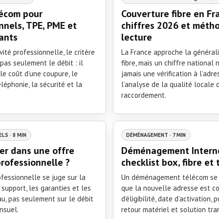
lécom pour
Couverture fibre en Fr
nnels, TPE, PME et
chiffres 2026 et méth
ants
lecture
vité professionnelle, le critère
La France approche la générali
 pas seulement le débit : il
fibre, mais un chiffre national
le coût d’une coupure, le
jamais une vérification à l’adr
éléphonie, la sécurité et la
l’analyse de la qualité locale 
raccordement.
LS · 8 MIN
DÉMÉNAGEMENT · 7 MIN
ier dans une offre
Déménagement Interne
rofessionnelle ?
checklist box, fibre et
fessionnelle se juge sur la
Un déménagement télécom se 
e support, les garanties et les
que la nouvelle adresse est co
u, pas seulement sur le débit
d’éligibilité, date d’activation, p
nsuel.
retour matériel et solution tran