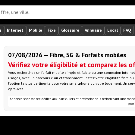
e
Internet
Mobile
Fixe
Glossaire
Annuaire
Local
FAQ
07/08/2026 — Fibre, 5G & Forfaits mobiles
Vérifiez votre éligibilité et comparez les o
Vous recherchez un forfait mobile simple et fiable ou une connexion intern
usages, avec un parcours clair et transparent. Testez votre éligibilité fibre 
l’option la plus pertinente pour votre smartphone ou votre logement. Un ser
éprouvés.
Annonce sponsorisée dédiée aux particuliers et professionnels recherchant une connexio
proxi