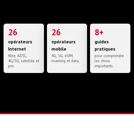
26
26
8+
opérateurs
opérateurs
guides
Internet
mobile
pratiques
fibre, ADSL,
4G, 5G, eSIM,
pour comprendre
4G/5G, satellite et
roaming et data.
les choix
pro.
importants.