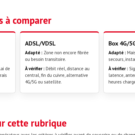
es à comparer
ADSL/VDSL
Box 4G/5
Adapté :
Zone non encore fibrée
Adapté :
Mais
ou besoin transitoire.
secours, insta
ai de
À vérifier :
Débit réel, distance au
À vérifier :
Sig
rais
central, fin du cuivre, alternative
latence, ante
4G/5G ou satellite.
heures charg
ur cette rubrique
pérateur avec les critères à vérifier avant de souscrire ou de chang