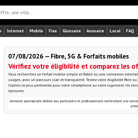
e
Internet
Mobile
Fixe
Glossaire
Annuaire
Local
FAQ
07/08/2026 — Fibre, 5G & Forfaits mobiles
Vérifiez votre éligibilité et comparez les o
Vous recherchez un forfait mobile simple et fiable ou une connexion intern
usages, avec un parcours clair et transparent. Testez votre éligibilité fibre 
l’option la plus pertinente pour votre smartphone ou votre logement. Un ser
éprouvés.
Annonce sponsorisée dédiée aux particuliers et professionnels recherchant une connexio
proxi