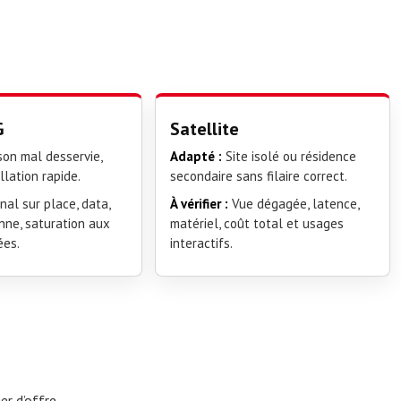
G
Satellite
on mal desservie,
Adapté :
Site isolé ou résidence
llation rapide.
secondaire sans filaire correct.
nal sur place, data,
À vérifier :
Vue dégagée, latence,
nne, saturation aux
matériel, coût total et usages
ées.
interactifs.
er d’offre.