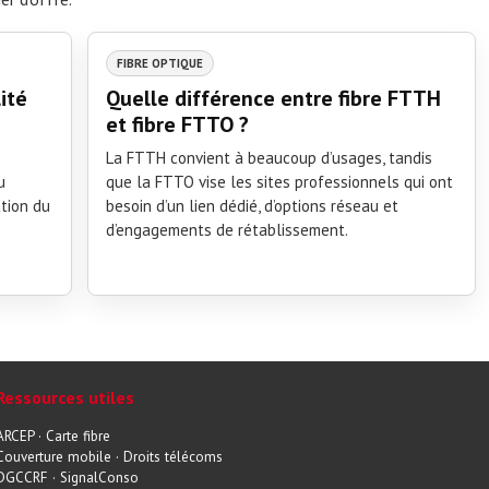
FIBRE OPTIQUE
ité
Quelle différence entre fibre FTTH
et fibre FTTO ?
La FTTH convient à beaucoup d’usages, tandis
u
que la FTTO vise les sites professionnels qui ont
ation du
besoin d’un lien dédié, d’options réseau et
d’engagements de rétablissement.
Ressources utiles
ARCEP
·
Carte fibre
Couverture mobile
·
Droits télécoms
DGCCRF
·
SignalConso