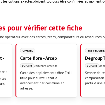
t les options exactes, doivent toujours être confirmées au moment de
s pour vérifier cette fiche
iche opérateur avec des cartes, tests, comparateurs ou ressources of
OFFICIEL
TEST-ELIGIBIL
 -
Carte fibre - Arcep
DegroupT
cartefibre.arcep.fr
deg
DOMAINE
DOMAINE
cep.fr
Carte des deploiements fibre FttH,
Service de tes
utile pour suivre l etat d
comparaison 
e les
avancement par commune et
partir d une 
eurs
adresse.