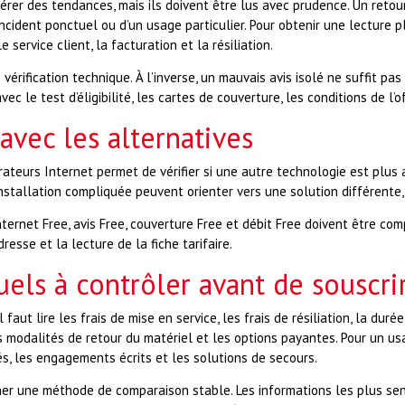
érer des tendances, mais ils doivent être lus avec prudence. Un retour
ncident ponctuel ou d’un usage particulier. Pour obtenir une lecture pl
le service client, la facturation et la résiliation.
érification technique. À l’inverse, un mauvais avis isolé ne suffit pa
vec le test d’éligibilité, les cartes de couverture, les conditions de l’
vec les alternatives
ateurs Internet permet de vérifier si une autre technologie est plus a
installation compliquée peuvent orienter vers une solution différente
Internet Free, avis Free, couverture Free et débit Free doivent être 
dresse et la lecture de la fiche tarifaire.
uels à contrôler avant de souscri
l faut lire les frais de mise en service, les frais de résiliation, la d
modalités de retour du matériel et les options payantes. Pour un usag
és, les engagements écrits et les solutions de secours.
ner une méthode de comparaison stable. Les informations les plus sensi